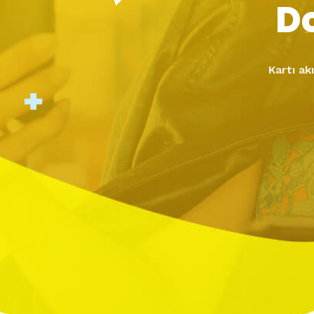
D
Kartı ak