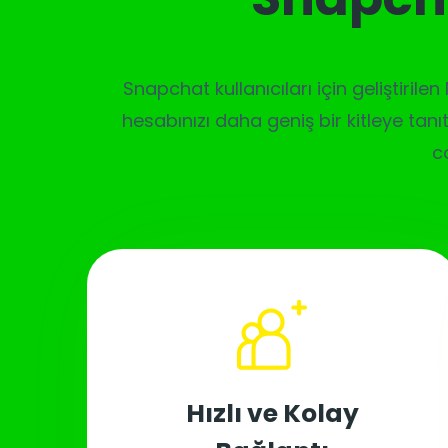
Snapchat kullanıcıları için geliştiril
hesabınızı daha geniş bir kitleye tanıt
c
Hızlı ve Kolay