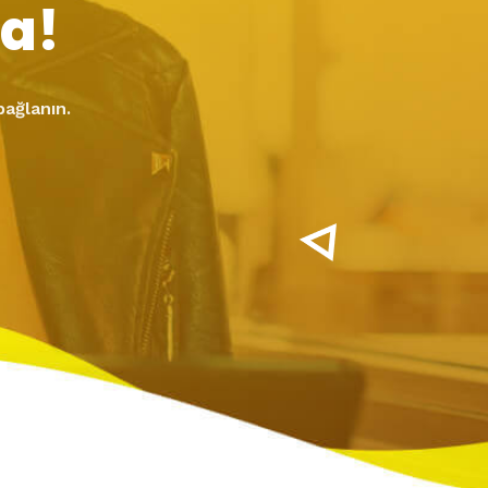
a!
bağlanın.