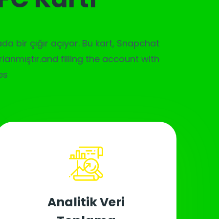
ada bir çığır açıyor. Bu kart, Snapchat
arlanmıştır.and filling the account with
es
Analitik Veri