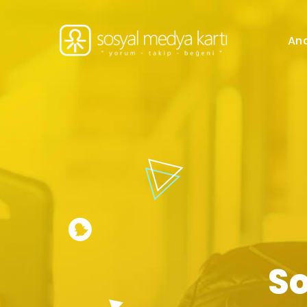
An
So