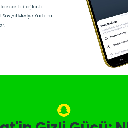
azla insanla bağlantı
t Sosyal Medya Kartı bu
or.
t'in Gizli Gücü: N