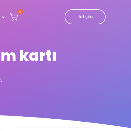
0
İletişim
um kartı
tı"