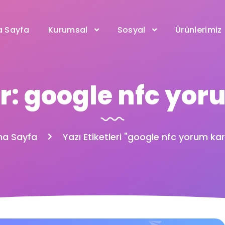
a Sayfa
Kurumsal
Sosyal
Ürünlerimiz
er: google nfc yor
na Sayfa
Yazı Etiketleri "google nfc yorum kar