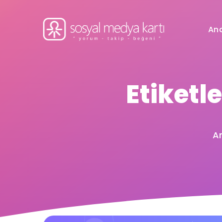
An
Etiketl
A